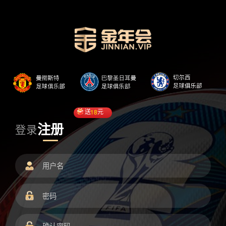
送
18
元
注册
登录