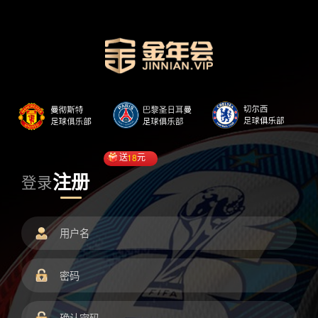
送
18
元
注册
登录